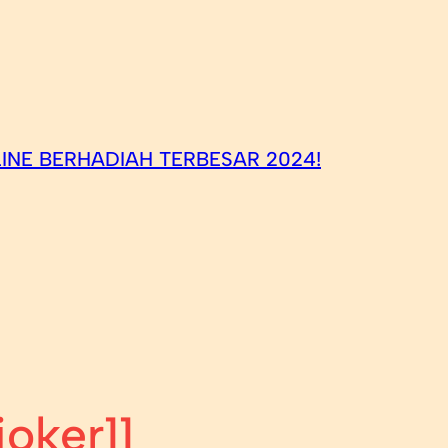
INE BERHADIAH TERBESAR 2024!
 joker11