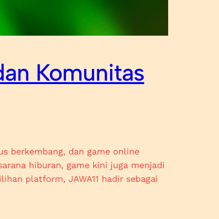
 dan Komunitas
rus berkembang, dan game online
sarana hiburan, game kini juga menjadi
ilihan platform, JAWA11 hadir sebagai