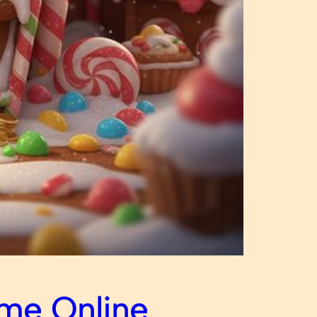
ame Online