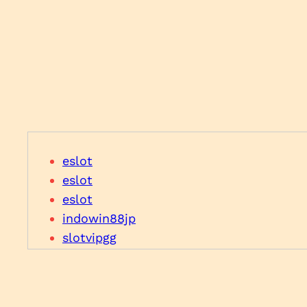
eslot
eslot
eslot
indowin88jp
slotvipgg
indobet
eslot
indobet