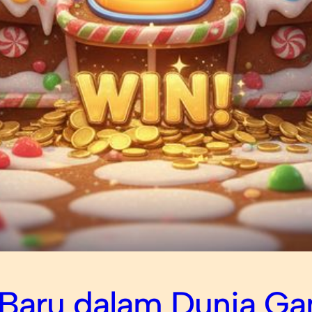
 Baru dalam Dunia G