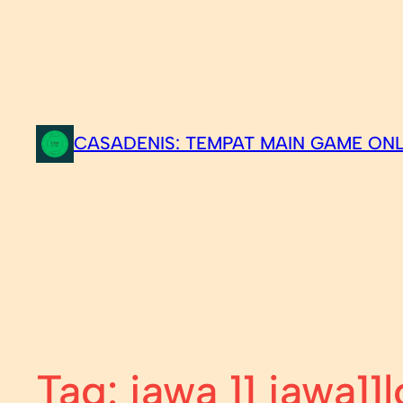
CASADENIS: TEMPAT MAIN GAME ONL
Tag:
jawa 11 jawa11