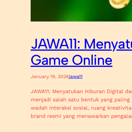
JAWA11: Menyatu
Game Online
January 19, 2026
jawa11
JAWA11: Menyatukan Hiburan Digital da
menjadi salah satu bentuk yang paling
wadah interaksi sosial, ruang kreativi
brand resmi yang menawarkan penga