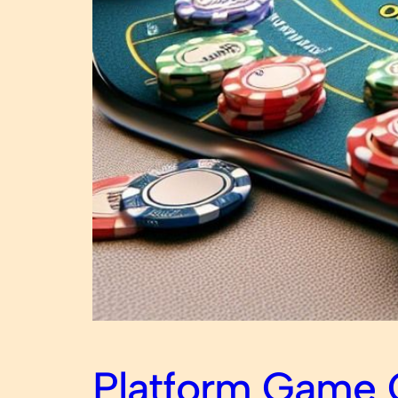
Platform Game O