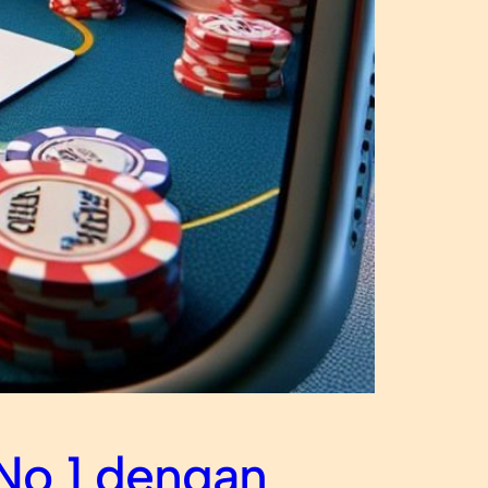
No 1 dengan