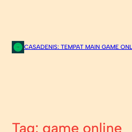
CASADENIS: TEMPAT MAIN GAME ONL
Tag:
game online