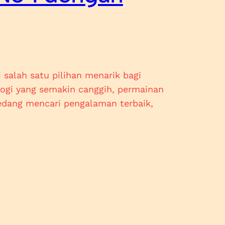
 salah satu pilihan menarik bagi
ologi yang semakin canggih, permainan
sedang mencari pengalaman terbaik,